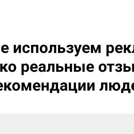
Китайская медицина
Завод
Интересное
О
е используем рек
ко реальные отз
екомендации люд