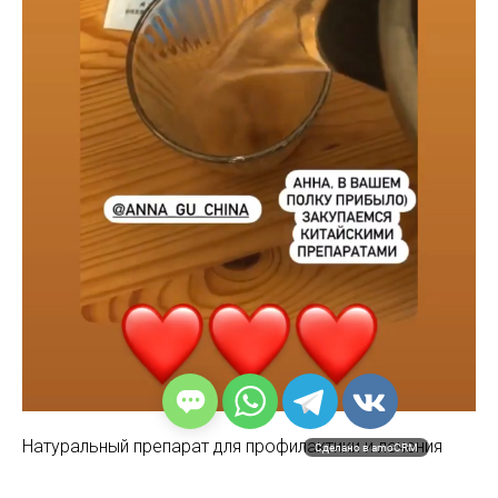
Натуральный препарат для профилактики и лечения
Сделано в amoCRM