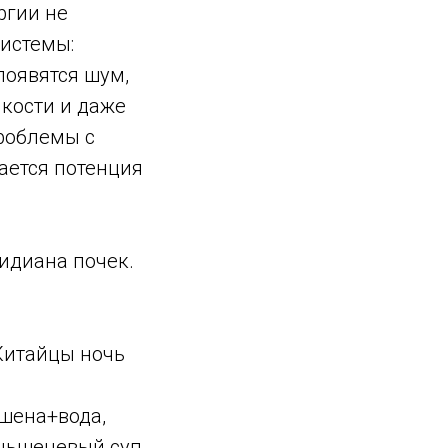
ргии не
системы:
появятся шум,
 кости и даже
роблемы с
ается потенция
идиана почек.
 Китайцы ночь
пшена+вода,
еньшеневый суп,