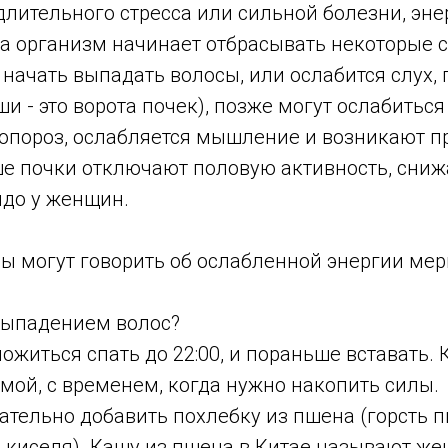
длительного стресса или сильной болезни, эне
да организм начинает отбрасывать некоторые 
начать выпадать волосы, или ослабится слух, 
ши - это ворота почек), позже могут ослабиться
еопороз, ослабляется мышление и возникают п
е почки отключают половую активность, сниж
идо у женщин.
ы могут говорить об ослабленной энергии мер
 выпадением волос?
ложиться спать до 22:00, и пораньше вставать.
мой, с временем, когда нужно накопить силы.
зательно добавить похлебку из пшена (горсть 
о киселя). Кашу из пшена в Китае называют ж