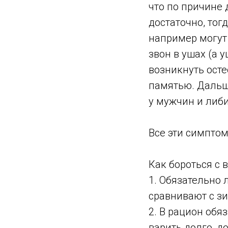
что по причине 
достаточно, тог
например могут 
звон в ушах (а у
возникнуть ост
памятью. Дальш
у мужчин и либ
Все эти симптом
Как бороться с
1. Обязательно 
сравнивают с зи
2. В рацион обя
варить долго, д