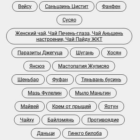
Вейсу
Саньцзинь Цистит
Фанфен
Сусяо
Женский чай, Чай Печень-глаза, Чай Аньшень
настроение, Чай Пайду ЖКТ
Паразиты Джегуца
Шугань
Хосян
Янсюэ
Мастопатия Жуписяо
Шеньбао
Фуфан
Тяньвань бусинь
Мазь Фулелин
Мыло Маньтин
Майвей
Крем от прыщей
Яотун
Чайху
Байлэмянь
Противоядие
Даньци
Гинкго билоба