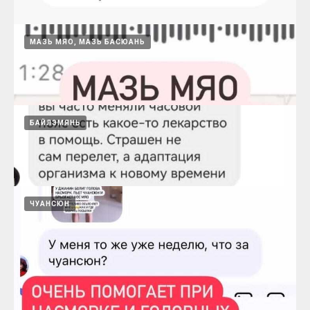
МАЗЬ МЯО, МАЗЬ БАСЮАНЬ
Сяояо помогает успокоить нервы
15.08.2024
БАЙЛЭМЯНЬ
Фулелин помогает от трещин на пяточках
15.08.2024
ЧУАНСЮН
Мазь Мяо помогает при экземе
15.08.2024