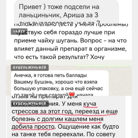
Ланьцинь при отитах и гайморитах
15.08.2024
ЧАЙХУ
Ланьцинь при болях в горле, кашле,
температуре
15.08.2024
БУШЕНЬЖУНЬФЕЙ
Ланьцинь - помощник
15.08.2024
БУШЕНЬЖУНЬФЕЙ
Чайху шугань убирает застой Ци в печени и
в желудке
15.08.2024