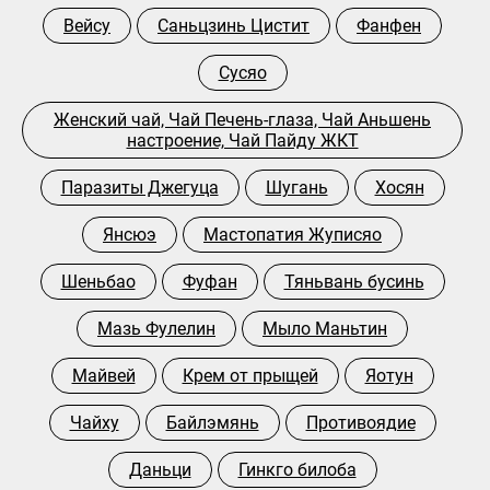
Вейсу
Саньцзинь Цистит
Фанфен
Сусяо
Женский чай, Чай Печень-глаза, Чай Аньшень
настроение, Чай Пайду ЖКТ
Паразиты Джегуца
Шугань
Хосян
Янсюэ
Мастопатия Жуписяо
Шеньбао
Фуфан
Тяньвань бусинь
Мазь Фулелин
Мыло Маньтин
Майвей
Крем от прыщей
Яотун
Чайху
Байлэмянь
Противоядие
Даньци
Гинкго билоба