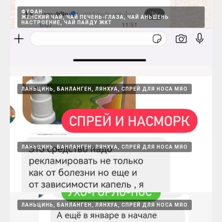
08.07.2026
ФУФАН
ЖЕНСКИЙ ЧАЙ, ЧАЙ ПЕЧЕНЬ-ГЛАЗА, ЧАЙ АНЬШЕНЬ
НАСТРОЕНИЕ, ЧАЙ ПАЙДУ ЖКТ
Женское счастье Нуангун, помогает
забеременнеть
ЛАНЬЦИНЬ, БАНЛАНГЕН, ЛЯНХУА, СПРЕЙ ДЛЯ НОСА МЯО
Женские пилюли согревающие матку и способствующие
беременности
08.07.2026
ЛАНЬЦИНЬ, БАНЛАНГЕН, ЛЯНХУА, СПРЕЙ ДЛЯ НОСА МЯО
Фуфан и Аньшень пмогают улучшить сон,
укрепляют сердце, особенно для
метеозависимых
15.08.2024
ЛАНЬЦИНЬ, БАНЛАНГЕН, ЛЯНХУА, СПРЕЙ ДЛЯ НОСА МЯО