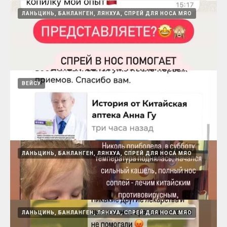
ЛАНЬЦИНЬ, БАНЛАНГЕН, ЛЯНХУА, СПРЕЙ ДЛЯ НОСА МЯО
Бушен при сильном кашле
15.08.2024
После стрессов, операций, болезни БУШЕН
ВЕЙСУ
хорошо восстанавливает
15.08.2024
Спрей в нос помогает от конъюктивита, не
ЛАНЬЦИНЬ, БАНЛАНГЕН, ЛЯНХУА, СПРЕЙ ДЛЯ НОСА МЯО
повторять !)
15.08.2024
ЛАНЬЦИНЬ, БАНЛАНГЕН, ЛЯНХУА, СПРЕЙ ДЛЯ НОСА МЯО
Стул от приема ВЕЙСУ восстанавливается с