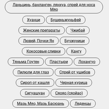
Ланьцинь, банланген, лянхуа, спрей для носа
Мяо
Хуанци
Бушеньжуньфей
Женские препараты
Чжибай
Лювей, Почки Ян
Бучжуници
Кокосовые сливки
Кангу
Тяньма Гоутен
Пластыри
Лохангуо
Пилюли для глаз
Спрей от ушибов
Сироп от кашля
Черная курица
Сигуашуан
Сяояо (сяойао)
Мазь Мяо, Мазь Басюань
Леденцы