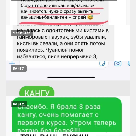
спрей в нос помогает от стоматита
15.08.2024
ЧУАНСЮН
Для восстановления нервишек своих
Сяояо и Байцзы
15.08.2024
КАНГУ
Ланьцинь, банланген, спрей
15.08.2024
КАНГУ
Кисты в гайморовых пазухах и чуансюн
15.08.2024