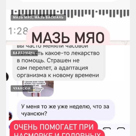
МАЗЬ МЯО, МАЗЬ БАСЮАНЬ
Сяояо помогает успокоить нервы
15.08.2024
БАЙЛЭМЯНЬ
Фулелин помогает от трещин на пяточках
15.08.2024
ЧУАНСЮН
Мазь Мяо помогает при экземе
15.08.2024