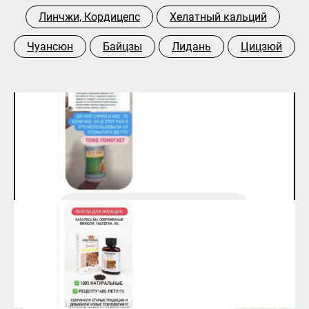
Линчжи, Кордицепс
Хелатный кальций
Чуансюн
Байцзы
Лидань
Цицзюй
Спрей в нос Мяо - помогает много лет