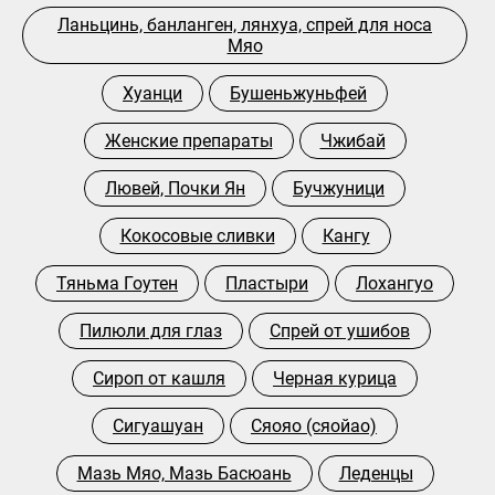
Ланьцинь, банланген, лянхуа, спрей для носа
Мяо
Хуанци
Бушеньжуньфей
Женские препараты
Чжибай
Лювей, Почки Ян
Бучжуници
Кокосовые сливки
Кангу
Тяньма Гоутен
Пластыри
Лохангуо
Пилюли для глаз
Спрей от ушибов
Сироп от кашля
Черная курица
Сигуашуан
Сяояо (сяойао)
Мазь Мяо, Мазь Басюань
Леденцы