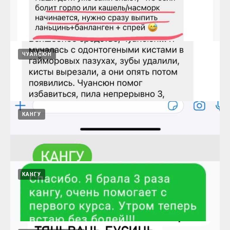
спрей в нос помогает от стоматита
15.08.2024
ЧУАНСЮН
Для восстановления нервишек своих
Сяояо и Байцзы
15.08.2024
КАНГУ
Ланьцинь, банланген, спрей
15.08.2024
КАНГУ
Кисты в гайморовых пазухах и чуансюн
15.08.2024