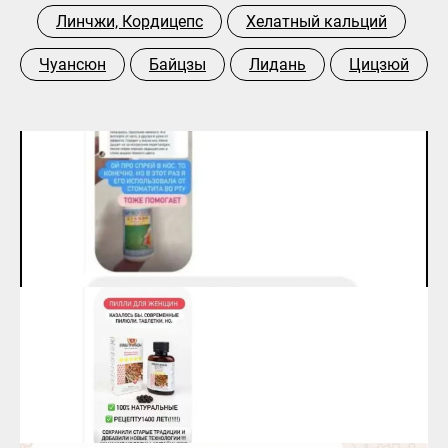
Линчжи, Кордицепс
Хелатный кальций
Чуансюн
Байцзы
Лидань
Цицзюй
Спрей в нос Мяо - помогает много лет