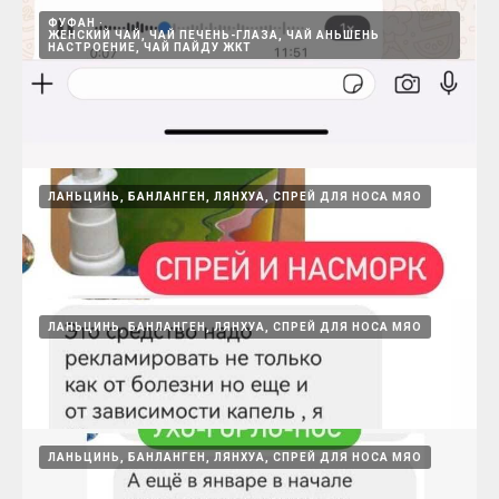
08.07.2026
ФУФАН
ЖЕНСКИЙ ЧАЙ, ЧАЙ ПЕЧЕНЬ-ГЛАЗА, ЧАЙ АНЬШЕНЬ
НАСТРОЕНИЕ, ЧАЙ ПАЙДУ ЖКТ
Женское счастье Нуангун, помогает
забеременнеть
ЛАНЬЦИНЬ, БАНЛАНГЕН, ЛЯНХУА, СПРЕЙ ДЛЯ НОСА МЯО
Женские пилюли согревающие матку и способствующие
беременности
08.07.2026
ЛАНЬЦИНЬ, БАНЛАНГЕН, ЛЯНХУА, СПРЕЙ ДЛЯ НОСА МЯО
Фуфан и Аньшень пмогают улучшить сон,
укрепляют сердце, особенно для
метеозависимых
15.08.2024
ЛАНЬЦИНЬ, БАНЛАНГЕН, ЛЯНХУА, СПРЕЙ ДЛЯ НОСА МЯО