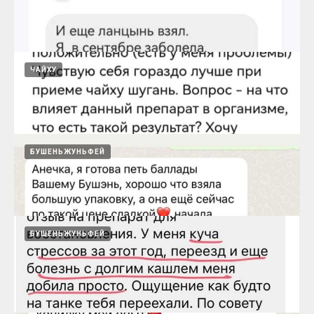
Ланьцинь при отитах и гайморитах
15.08.2024
ЧАЙХУ
Ланьцинь при болях в горле, кашле,
температуре
15.08.2024
БУШЕНЬЖУНЬФЕЙ
Ланьцинь - помощник
15.08.2024
БУШЕНЬЖУНЬФЕЙ
Чайху шугань убирает застой Ци в печени и
в желудке
15.08.2024