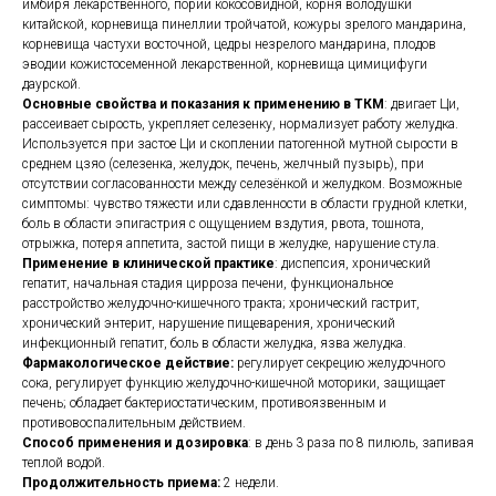
имбиря лекарственного, пории кокосовидной, корня володушки
китайской, корневища пинеллии тройчатой, кожуры зрелого мандарина,
корневища частухи восточной, цедры незрелого мандарина, плодов
эводии кожистосеменной лекарственной, корневища цимицифуги
даурской.
Основные свойства и показания к применению в ТКМ
: двигает Ци,
рассеивает сырость, укрепляет селезенку, нормализует работу желудка.
Используется при застое Ци и скоплении патогенной мутной сырости в
среднем цзяо (селезенка, желудок, печень, желчный пузырь), при
отсутствии согласованности между селезёнкой и желудком. Возможные
симптомы: чувство тяжести или сдавленности в области грудной клетки,
боль в области эпигастрия с ощущением вздутия, рвота, тошнота,
отрыжка, потеря аппетита, застой пищи в желудке, нарушение стула.
Применение в клинической практике
: диспепсия, хронический
гепатит, начальная стадия цирроза печени, функциональное
расстройство желудочно-кишечного тракта; хронический гастрит,
хронический энтерит, нарушение пищеварения, хронический
инфекционный гепатит, боль в области желудка, язва желудка.
Фармакологическое действие:
регулирует секрецию желудочного
сока, регулирует функцию желудочно-кишечной моторики, защищает
печень; обладает бактериостатическим, противоязвенным и
противовоспалительным действием.
Способ применения и дозировка
: в день 3 раза по 8 пилюль, запивая
теплой водой.
Продолжительность приема:
2 недели.