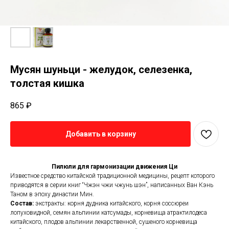
Мусян шуньци - желудок, селезенка,
толстая кишка
865
₽
Добавить в корзину
Пилюли для гармонизации движения Ци
Известное средство китайской традиционной медицины, рецепт которого
приводятся в серии книг “Чжэн чжи чжунь шэн”, написанных Ван Кэнь
Таном в эпоху династии Мин.
Состав:
экстракты: корня дудника китайского, корня соссюреи
лопуховидной, семян альпинии катсумады, корневища атрактилодеса
китайского, плодов альпинии лекарственной, сушеного корневища